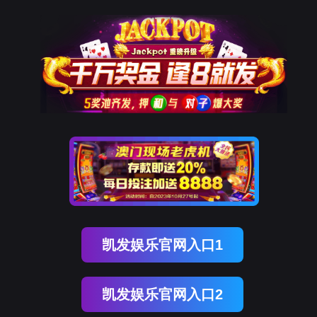
凯发娱乐官网入口1
凯发娱乐官网入口2